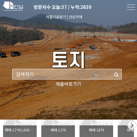
방문자수
오늘:
37
/ 누적:
2630
어플다운받기
|
안심카페
매물바로가기
추천매물
매매 17억5,000만원
매매 12억
매매 28억
매매 