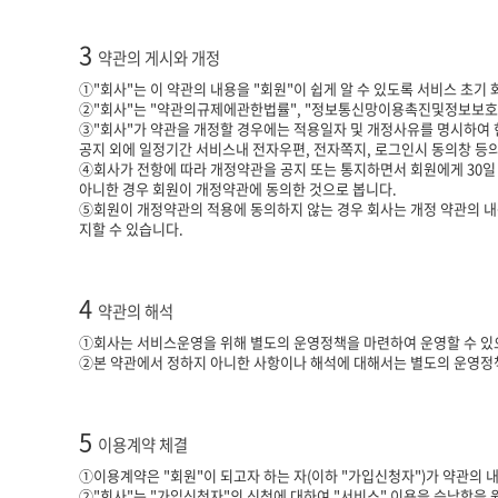
3
약관의 게시와 개정
①"회사"는 이 약관의 내용을 "회원"이 쉽게 알 수 있도록 서비스 초기
②"회사"는 "약관의규제에관한법률", "정보통신망이용촉진및정보보호등에
③"회사"가 약관을 개정할 경우에는 적용일자 및 개정사유를 명시하여 
공지 외에 일정기간 서비스내 전자우편, 전자쪽지, 로그인시 동의창 등의
④회사가 전항에 따라 개정약관을 공지 또는 통지하면서 회원에게 30일
아니한 경우 회원이 개정약관에 동의한 것으로 봅니다.
⑤회원이 개정약관의 적용에 동의하지 않는 경우 회사는 개정 약관의 내용
지할 수 있습니다.
4
약관의 해석
①회사는 서비스운영을 위해 별도의 운영정책을 마련하여 운영할 수 있으
②본 약관에서 정하지 아니한 사항이나 해석에 대해서는 별도의 운영정책
5
이용계약 체결
①이용계약은 "회원"이 되고자 하는 자(이하 "가입신청자")가 약관의 
②"회사"는 "가입신청자"의 신청에 대하여 "서비스" 이용을 승낙함을 