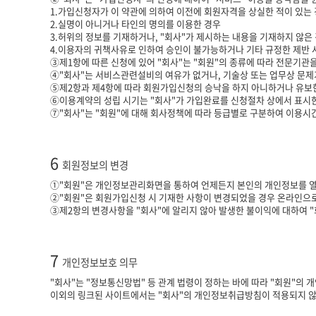
1.가입신청자가 이 약관에 의하여 이전에 회원자격을 상실한 적이 있는 경
2.실명이 아니거나 타인의 명의를 이용한 경우
3.허위의 정보를 기재하거나, "회사"가 제시하는 내용을 기재하지 않은
4.이용자의 귀책사유로 인하여 승인이 불가능하거나 기타 규정한 제반
③제1항에 따른 신청에 있어 "회사"는 "회원"의 종류에 따라 전문기관
④"회사"는 서비스관련설비의 여유가 없거나, 기술상 또는 업무상 문제
⑤제2항과 제4항에 따라 회원가입신청의 승낙을 하지 아니하거나 유보한
⑥이용계약의 성립 시기는 "회사"가 가입완료를 신청절차 상에서 표시한
⑦"회사"는 "회원"에 대해 회사정책에 따라 등급별로 구분하여 이용시간
6
회원정보의 변경
①"회원"은 개인정보관리화면을 통하여 언제든지 본인의 개인정보를 열
②"회원"은 회원가입신청 시 기재한 사항이 변경되었을 경우 온라인으로
③제2항의 변경사항을 "회사"에 알리지 않아 발생한 불이익에 대하여 "
7
개인정보보호 의무
"회사"는 "정보통신망법" 등 관계 법령이 정하는 바에 따라 "회원"의
이외의 링크된 사이트에서는 "회사"의 개인정보취급방침이 적용되지 