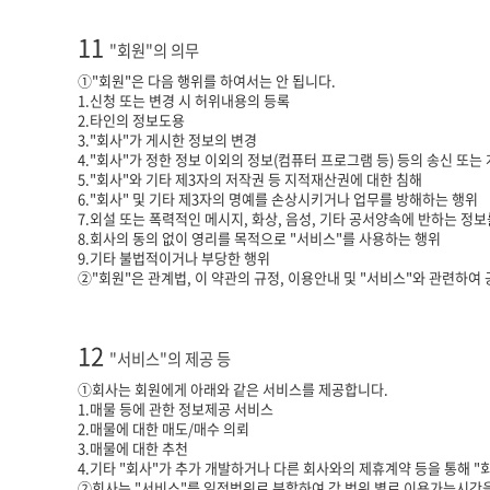
11
"회원"의 의무
①"회원"은 다음 행위를 하여서는 안 됩니다.
1.신청 또는 변경 시 허위내용의 등록
2.타인의 정보도용
3."회사"가 게시한 정보의 변경
4."회사"가 정한 정보 이외의 정보(컴퓨터 프로그램 등) 등의 송신 또는
5."회사"와 기타 제3자의 저작권 등 지적재산권에 대한 침해
6."회사" 및 기타 제3자의 명예를 손상시키거나 업무를 방해하는 행위
7.외설 또는 폭력적인 메시지, 화상, 음성, 기타 공서양속에 반하는 정
8.회사의 동의 없이 영리를 목적으로 "서비스"를 사용하는 행위
9.기타 불법적이거나 부당한 행위
②"회원"은 관계법, 이 약관의 규정, 이용안내 및 "서비스"와 관련하여
12
"서비스"의 제공 등
①회사는 회원에게 아래와 같은 서비스를 제공합니다.
1.매물 등에 관한 정보제공 서비스
2.매물에 대한 매도/매수 의뢰
3.매물에 대한 추천
4.기타 "회사"가 추가 개발하거나 다른 회사와의 제휴계약 등을 통해 
②회사는 "서비스"를 일정범위로 분할하여 각 범위 별로 이용가능시간을 