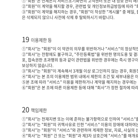
①"회원"은 언제든지 서비스초기화면의 고객센터 또는 내 정보 관리 메뉴
②"회원"이 계약을 해지할 경우, 관련법 및 개인정보취급방침에 따라 "
③"회원"이 계약을 해지하는 경우, "회원"이 작성한 "게시물" 중 메일
은 삭제되지 않으니 사전에 삭제 후 탈퇴하시기 바랍니다.
19
이용제한 등
①"회사"는 "회원"이 이 약관의 의무를 위반하거나 "서비스"의 정상적
②"회사"는 전항에도 불구하고, "주민등록법"을 위반한 명의도용 및 
포, 접속권한 초과행위 등과 같이 관련법을 위반한 경우에는 즉시 영구이용
보상하지 않습니다.
③"회사"는 "회원"이 계속해서 3개월 이상 로그인하지 않는 경우, 회원
④"회사"는 본 조의 이용제한 범위 내에서 제한의 조건 및 세부내용은
⑤본 조에 따라 "서비스" 이용을 제한하거나 계약을 해지하는 경우에는 "
⑥"회원"은 본 조에 따른 이용제한 등에 대해 "회사"가 정한 절차에 따
20
책임제한
①"회사"는 천재지변 또는 이에 준하는 불가항력으로 인하여 "서비스"를
②"회사"는 "회원"의 귀책사유로 인한 "서비스" 이용의 장애에 대하여
③"회사"는 "회원"이 "서비스"와 관련하여 게재한 정보, 자료, 사실의
④"회사"는 "회원" 간 또는 "회원"과 제3자 상호간에 "서비스"를 매개