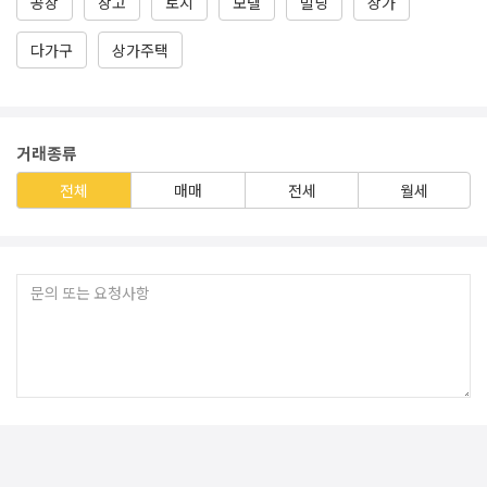
공장
창고
토지
모텔
빌딩
상가
다가구
상가주택
거래종류
전체
매매
전세
월세